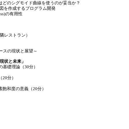
はどのシグモイド曲線を使うのが妥当か？
図を作成するプログラム開発
ss)
の有用性
隣レストラン）
ースの現状と展望～
現状と未来」
の基礎理論（
30
分）
（
20
分）
素飽和度の意義
（
20
分）