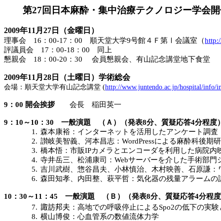
第
27
回日本麻酔・集中治療テクノロジー学会開
2009
年
11
月
27
日（金曜日）
理事会
16
：
00-17
：
00
順天堂大学
9
号館４Ｆ第Ⅰ会議室（
http:
評議員会
17
：
00-18
：
00
同上
懇親会
18
：
00-20
：
30
会員懇親会、有山記念講堂地下食堂
2009
年
11
月
28
日（土曜日）学術総会
会場：順天堂大学有山記念講堂
(
http://www.juntendo.ac.jp/hospital/info/
9
：
00
開会挨拶
会長 稲田英一
9
：
10
～
10
：
30
一般演題 （Ａ）（発表
8
分、質疑応答
4
分程度
1.
森本康裕：インターネットを活用したアンケート調査
2.
讃岐美智義、河本昌志：
WordPress
による麻酔科後期研
3.
橋本悟：市販
IP
カメラとエンコーダを利用した病院内
4.
寺井岳三、松浦康司：
Web
サーバーを介した手術部門
5.
吉川武樹、惣谷昌夫、小林慎治、木村映善、石原謙：
6.
森田知孝、内田整、萩平哲：気化器の残量アラームの
10
：
30
～
11
：
45
一般演題 （Ｂ）（発表
8
分、質疑応答
4
分程度
7.
諏訪邦夫
：高地での呼吸停止による
Spo2
の低下の実験
8.
横山博俊：心血管系の数値流体力学