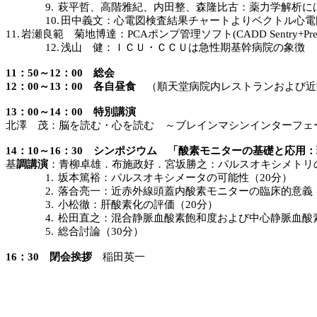
9.
萩平哲、高階雅紀、内田整、森隆比古：薬力学解析に
10.
田中義文：心電図検査結果チャートよりベクトル心電
11.
岩瀬良範 菊地博達：
PCA
ポンプ管理ソフト
(CADD Sentry+Pre
12.
浅山 健：ＩＣＵ・ＣＣＵは急性期基幹病院の象徴
11
：
50
～
12
：
00
総会
12
：
00
～
13
：
00
各自昼食
（順天堂病院内レストランおよび近
13
：
00
～
14
：
00
特別講演
北澤 茂：
脳を読む・心を読む ～ブレインマシンインターフェ
14
：
10
～
16
：
30
シンポジウム 「酸素モニターの基礎と応用：
基
調講演
：青柳卓雄．布施政好．宮坂勝之：パルスオキシメトリ
1.
坂本篤裕：パルスオキシメータの可能性（
20
分）
2.
落合亮一：近赤外線頭蓋内酸素モニターの臨床的意義
3.
小松徹：肝酸素化の評価（
20
分）
4.
松田直之：混合静脈血酸素飽和度および中心静脈血酸
5.
総合討論（
30
分）
16
：
30
閉会挨拶
稲田英一