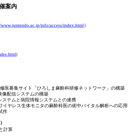
催案内
//www.juntendo.ac.jp/info/access/index.html
）
index.html
)
）
修医募集サイト「ひろしま麻酔科研修ネットワーク」の構築
映像配信システムの構築
システムと病院情報システムとの連携
ワイヤレス生体モニタの麻酔科医の術中バイタル解析への応用
試作
）
と計算